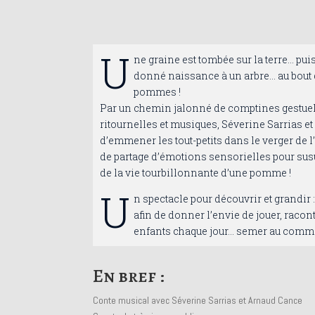
U
ne graine est tombée sur la terre… puis
donné naissance à un arbre… au bout
pommes !
Par un chemin jalonné de comptines gestuel
ritournelles et musiques, Séverine Sarrias 
d’emmener les tout-petits dans le verger de l
de partage d’émotions sensorielles pour susu
de la vie tourbillonnante d’une pomme !
U
n spectacle pour découvrir et grandir 
afin de donner l’envie de jouer, racont
enfants chaque jour… semer au com
En bref :
Conte musical avec Séverine Sarrias et Arnaud Cance